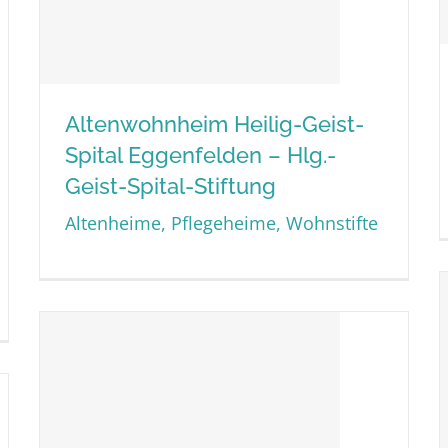
Altenwohnheim Heilig-Geist-
Spital Eggenfelden – Hlg.-
Altenwohnheim Heilig-Geist-
Geist-Spital-Stiftung
Spital Eggenfelden – Hlg.-
Altenheime, Pflegeheime, Wohnstifte
Geist-Spital-Stiftung