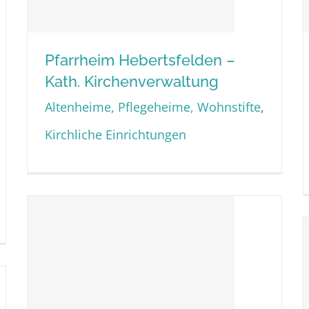
Pfarrheim Hebertsfelden –
Kath. Kirchenverwaltung
Altenheime, Pflegeheime, Wohnstifte
,
Pfarrheim Hebertsfelden –
Kirchliche Einrichtungen
Kath. Kirchenverwaltung