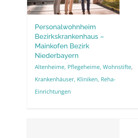
Personalwohnheim
Bezirkskrankenhaus –
Personalwohnheim
Mainkofen Bezirk
Bezirkskrankenhaus –
Niederbayern
Mainkofen Bezirk
Altenheime, Pflegeheime, Wohnstifte
,
Niederbayern
Krankenhäuser, Kliniken, Reha-
Einrichtungen