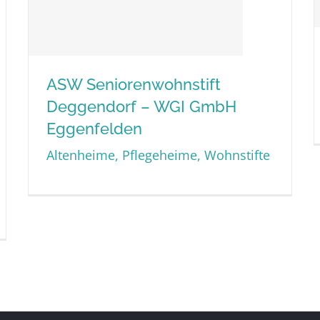
ASW Seniorenwohnstift
Deggendorf – WGI GmbH
ASW Seniorenwohnstift
Eggenfelden
Deggendorf – WGI GmbH
Altenheime, Pflegeheime, Wohnstifte
Eggenfelden