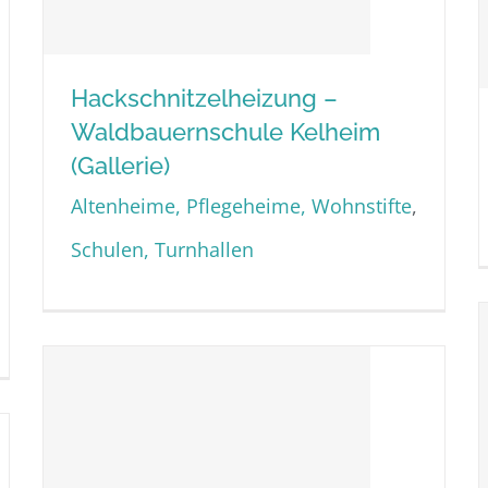
Hackschnitzelheizung –
Waldbauernschule Kelheim
Hackschnitzelheizung –
(Gallerie)
Waldbauernschule Kelheim
Altenheime, Pflegeheime, Wohnstifte
,
(Gallerie)
Schulen, Turnhallen