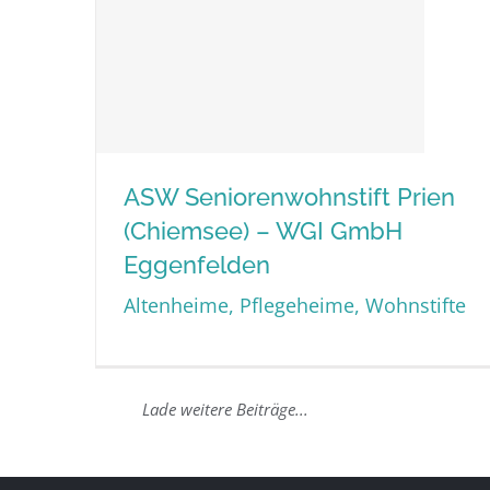
ASW Seniorenwohnstift Prien
(Chiemsee) – WGI GmbH
ASW Seniorenwohnstift
Eggenfelden
Prien (Chiemsee) – WGI
Altenheime, Pflegeheime, Wohnstifte
GmbH Eggenfelden