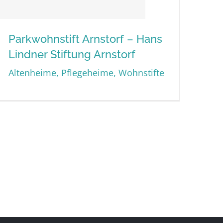
Parkwohnstift Arnstorf – Hans
Lindner Stiftung Arnstorf
Parkwohnstift Arnstorf –
Altenheime, Pflegeheime, Wohnstifte
Hans Lindner Stiftung
Arnstorf
Heim für demente Personen Massing – Bayernland Immobilien
Heim für demente Personen Massing – Bayernland Immobilien