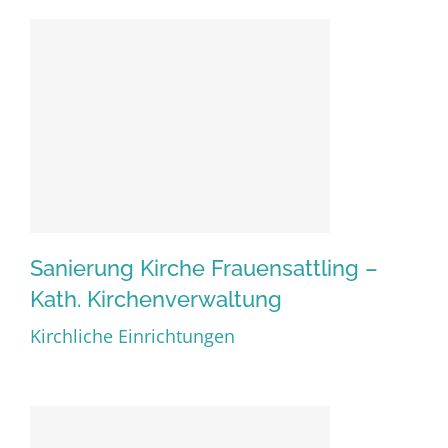
Kirchenverwaltung
Sanierung Kirche Frauensattling –
Kath. Kirchenverwaltung
Sanierung Kirche
Kirchliche Einrichtungen
Frauensattling – Kath.
Kirchenverwaltung