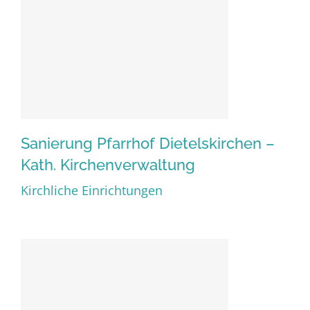
Sanierung Pfarrhof Dietelskirchen –
Kath. Kirchenverwaltung
Sanierung Pfarrhof
Kirchliche Einrichtungen
Dietelskirchen – Kath.
Kirchenverwaltung