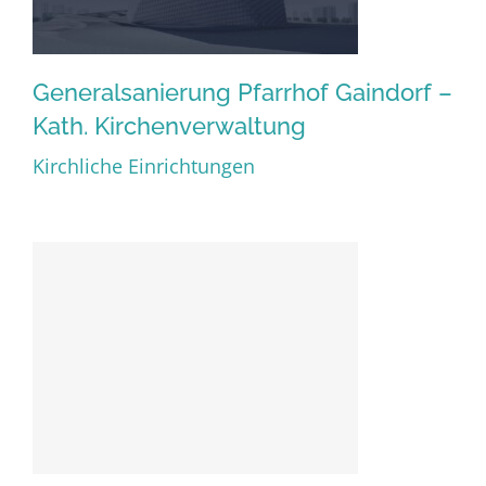
Generalsanierung Pfarrhof Gaindorf –
Kath. Kirchenverwaltung
Generalsanierung Pfarrhof
Kirchliche Einrichtungen
Gaindorf – Kath.
Kirchenverwaltung