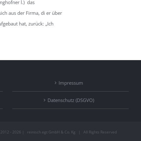
anghofner l.) das
ich aus der Firma, di er über
fgebaut hat, zurück: „Ich
Impressum
Datenschutz (DSGVO)
 2012 -
2026 | reinisch egt GmbH & Co. Kg | All Rights Reserved