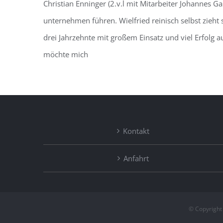
Christian Enninger (2.v.l mit Mitarbeiter Johannes G
unternehmen führen. Wielfried reinisch selbst zieht s
drei Jahrzehnte mit großem Einsatz und viel Erfolg au
möchte mich
Kontakt
Anfahrt
© Copyright