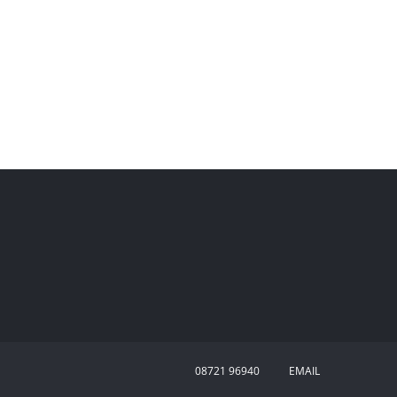
08721 96940
EMAIL