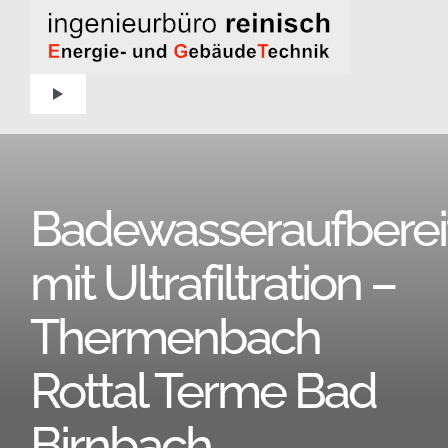
Zum
Inhalt
springen
Toggle
Navigation
Home
Badewasseraufberei
Aktuelles
mit Ultrafiltration –
Über uns
Thermenbach
Projekte
Rottal Terme Bad
Kontakt – Anfahrt
Birnbach