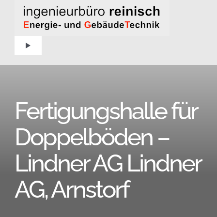
Zum
Inhalt
springen
Toggle
Navigation
Home
Fertigungshalle für
Aktuelles
Doppelböden –
Über uns
Lindner AG Lindner
Projekte
AG, Arnstorf
Kontakt – Anfahrt