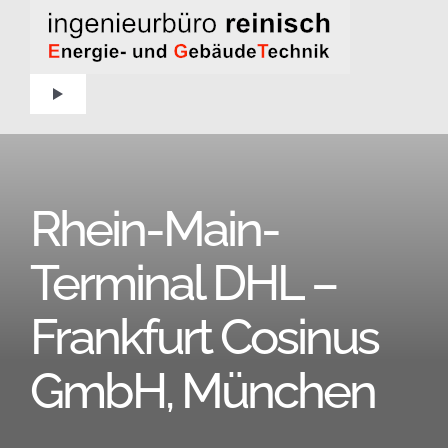
Zum
Inhalt
springen
Toggle
Navigation
Home
Rhein-Main-
Aktuelles
Terminal DHL –
Über uns
Frankfurt Cosinus
Projekte
GmbH, München
Kontakt – Anfahrt