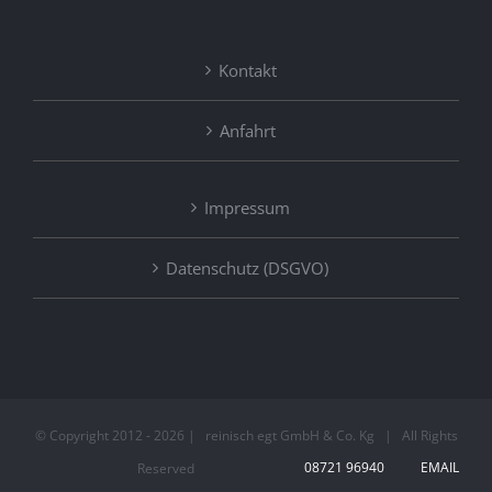
Kontakt
Generalinstandsetzung Feuerwehr
Anfahrt
Pfarrkirchen – Stadt Pfarrkirchen
Impressum
Datenschutz (DSGVO)
© Copyright 2012 -
2026 | reinisch egt GmbH & Co. Kg | All Rights
08721 96940
EMAIL
Reserved