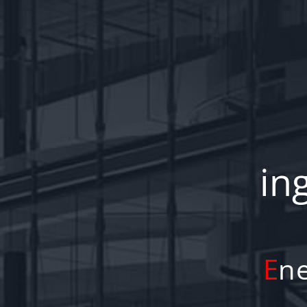
in
E
n