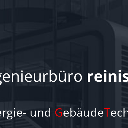
genieurbüro
reini
ergie- und
G
ebäude
T
ec