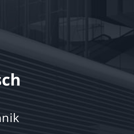
sch
hnik